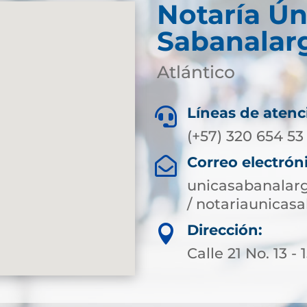
Notaría Ún
Sabanalar
Atlántico
Líneas de atenc

(+57) 320 654 53
Correo electrón

unicasabanalar
/ notariaunica
Dirección:

Calle 21 No. 13 - 