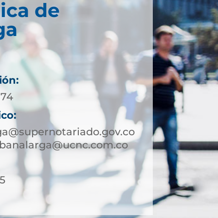
ica de
ga
ión:
 74
ico:
ga@supernotariado.gov.co
sabanalarga@ucnc.com.co
15