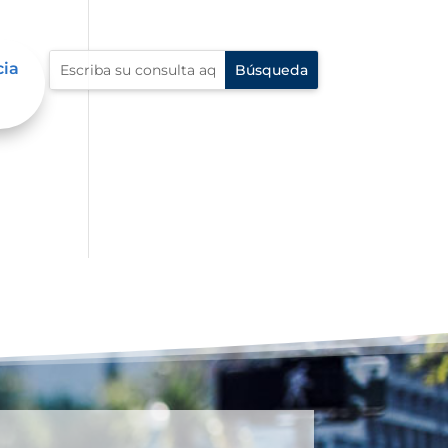
cia
í