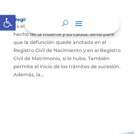
Abrir barra de herramientas
Registro Civil de Defunción
Es el documento público que prueba el
hecho de la muerte y su causa. Sirve para
que la defunción quede anotada en el
Registro Civil de Nacimiento y en el Registro
Civil de Matrimonio, si lo hubo. También
permite el inicio de los trámites de sucesión.
Además, la...