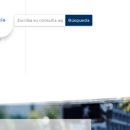
cia
ue
s