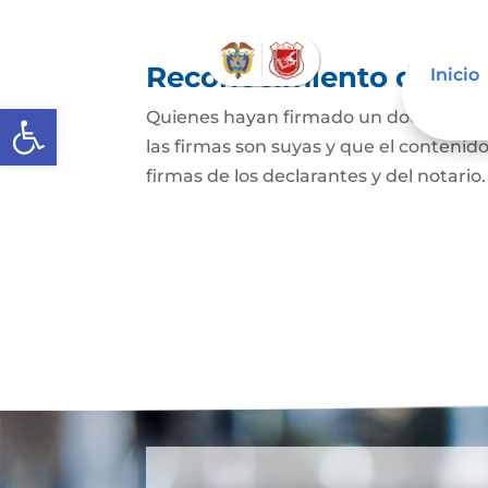
Reconocimiento de fir
Inicio
Abrir barra de herramientas
Quienes hayan firmado un documento p
las firmas son suyas y que el contenid
firmas de los declarantes y del notario.