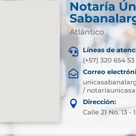
Notaría Ún
Sabanalar
Atlántico
Líneas de atenc

(+57) 320 654 53
Correo electrón

unicasabanalar
/ notariaunica
Dirección:

Calle 21 No. 13 - 