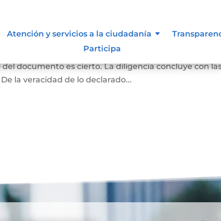
ma y contenido
Atención y servicios a la ciudadanía
Transparen
Participa
rivado podrán acudir ante el notario para declarar q
o del documento es cierto. La diligencia concluye con la
 De la veracidad de lo declarado...