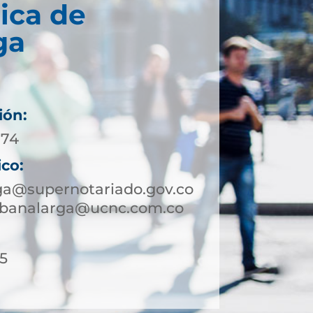
ica de
ga
ión:
 74
ico:
ga@supernotariado.gov.co
sabanalarga@ucnc.com.co
15