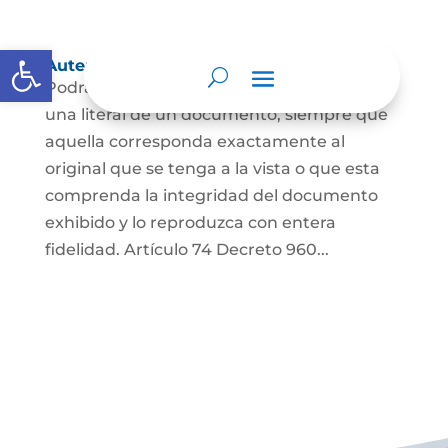
Abrir barra de herramientas
Autenticación de Copias
Podrá autenticarse una copia mecánica o
una literal de un documento, siempre que
aquella corresponda exactamente al
original que se tenga a la vista o que esta
comprenda la integridad del documento
exhibido y lo reproduzca con entera
fidelidad. Artículo 74 Decreto 960...