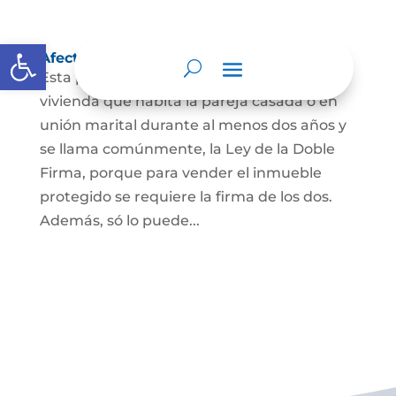
Abrir barra de herramientas
Afectación a Vivienda familiar
Esta protección la ordena la ley sobre la
vivienda que habita la pareja casada o en
unión marital durante al menos dos años y
se llama comúnmente, la Ley de la Doble
Firma, porque para vender el inmueble
protegido se requiere la firma de los dos.
Además, só lo puede...