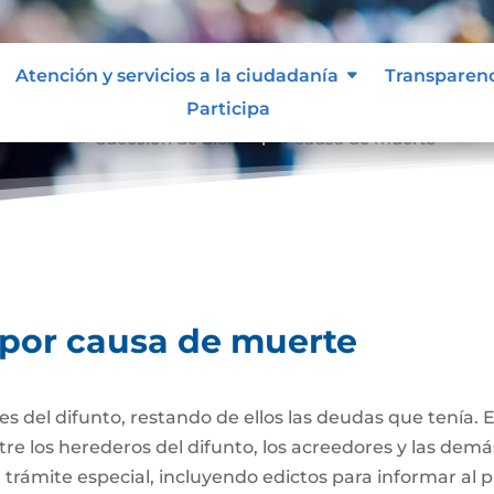
Atención y servicios a la ciudadanía
Transparen
Participa
e muerte
Sucesión de bienes por causa de muerte
9
 por causa de muerte
nes del difunto, restando de ellos las deudas que tenía. 
re los herederos del difunto, los acreedores y las dem
trámite especial, incluyendo edictos para informar al púb