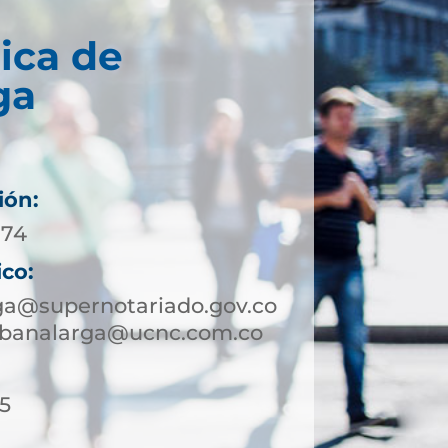
ica de
ga
ión:
 74
ico:
ga@supernotariado.gov.co
sabanalarga@ucnc.com.co
15