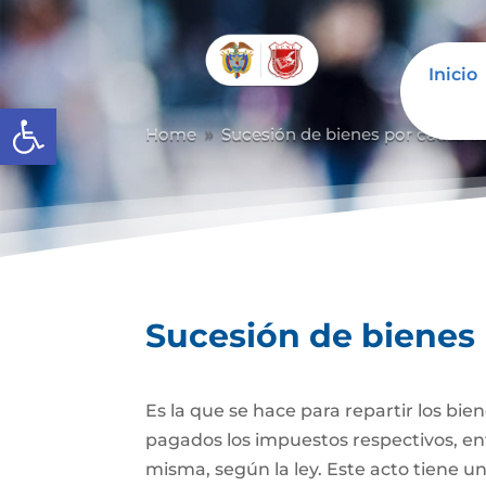
Inicio
Abrir barra de herramientas
Home
Sucesión de bienes por causa d
9
Sucesión de bienes
Es la que se hace para repartir los bie
pagados los impuestos respectivos, ent
misma, según la ley. Este acto tiene un 