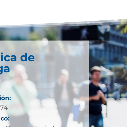
ica de
ga
ión:
 74
ico: