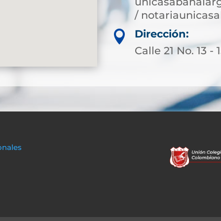
unicasabanalar
/ notariaunica
Dirección:

Calle 21 No. 13 - 
onales