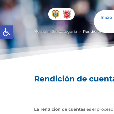
Inicio
Abrir barra de herramientas
Home
Sin categoría
Rendición de c
9
9
Rendición de cuent
La rendición de cuentas
es el proceso