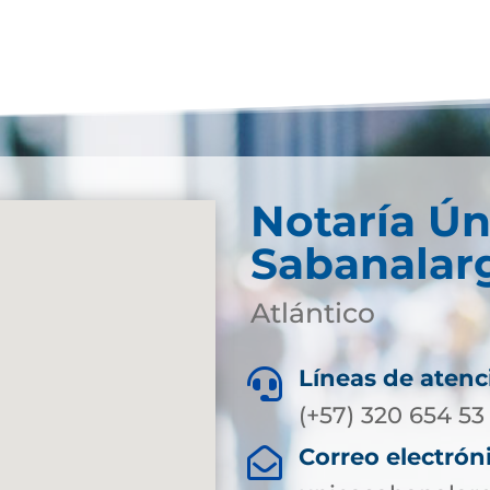
Notaría Ún
Sabanalar
Atlántico
Líneas de atenc

(+57) 320 654 53
Correo electrón
