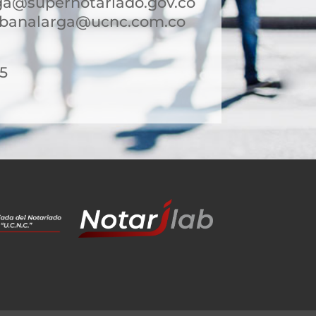
ga@supernotariado.gov.co
sabanalarga@ucnc.com.co
15