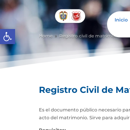
Inicio
Abrir barra de herramientas
Home
Registro civil de matrimonio
9
9
Registro Civil de M
Es el documento público necesario para
acto del matrimonio. Sirve para adquiri