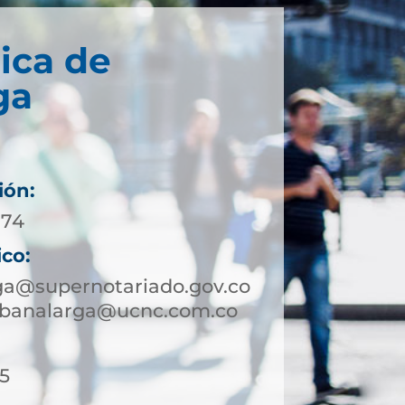
ica de
ga
ión:
 74
ico:
ga@supernotariado.gov.co
sabanalarga@ucnc.com.co
15