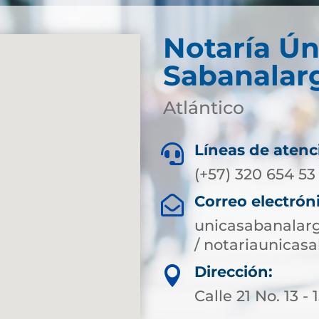
Notaría Ún
Sabanalar
Atlántico
Líneas de atenc

(+57) 320 654 53
Correo electrón

unicasabanalar
/ notariaunica
Dirección:

Calle 21 No. 13 - 