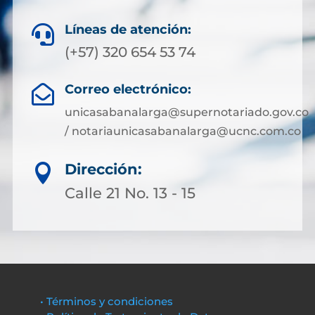
Líneas de atención:

(+57) 320 654 53 74
Correo electrónico:

unicasabanalarga@supernotariado.gov.co
/ notariaunicasabanalarga@ucnc.com.co
Dirección:

Calle 21 No. 13 - 15
• Términos y condiciones