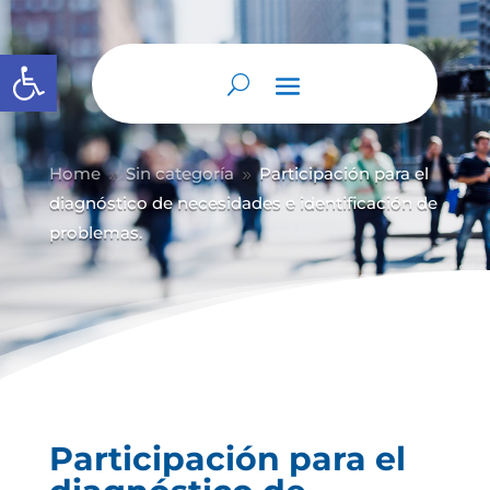
Abrir barra de herramientas
Home
Sin categoría
Participación para el
9
9
diagnóstico de necesidades e identificación de
problemas.
Participación para el