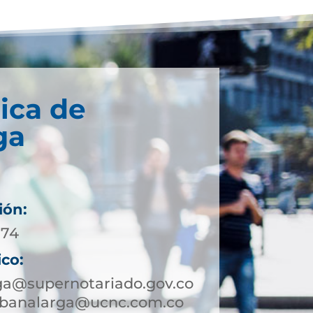
ica de
ga
ión:
 74
ico:
ga@supernotariado.gov.co
sabanalarga@ucnc.com.co