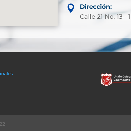
Dirección:

Calle 21 No. 13 - 
onales
22