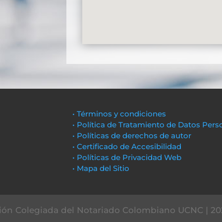
• Términos y condiciones
• Política de Tratamiento de Datos Pers
• Políticas de derechos de autor
• Certificado de Accesibilidad
• Políticas de Privacidad Web
• Mapa del Sitio
ón Colegiada del Notariado Colombiano UCNC | 20