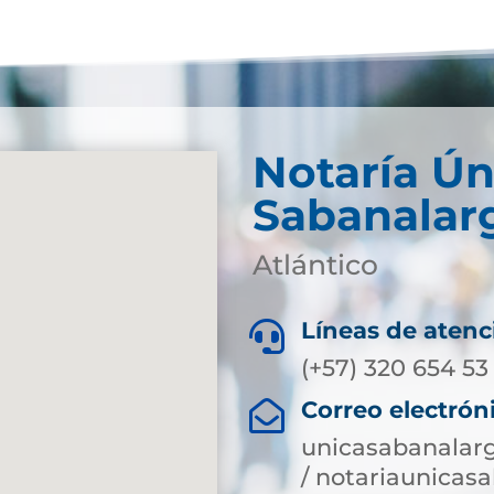
Notaría Ún
Sabanalar
Atlántico
Líneas de atenc

(+57) 320 654 53
Correo electrón

unicasabanalar
/ notariaunica