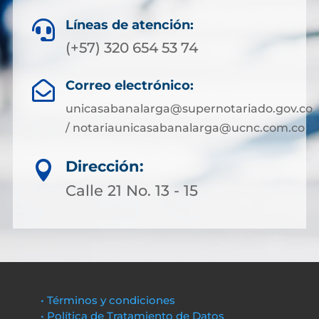
Líneas de atención:

(+57) 320 654 53 74
Correo electrónico:

unicasabanalarga@supernotariado.gov.co
/ notariaunicasabanalarga@ucnc.com.co
Dirección:

Calle 21 No. 13 - 15
• Términos y condiciones
• Política de Tratamiento de Datos