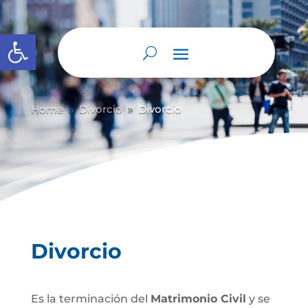
Abrir barra de herramientas
Home
Divorcio
Divorcio
9
9
Divorcio
Es la terminación del
Matrimonio Civil
y se