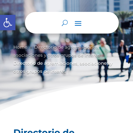
Abrir barra de herramientas
Home
Directorio de agremiaciones,
9
asociaciones y otros grupos de interés
9
Directorio de agremiaciones, asociaciones y
otros grupos de interés
Directorio de