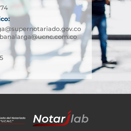
 74
ico:
ga@supernotariado.gov.co
sabanalarga@ucnc.com.co
15