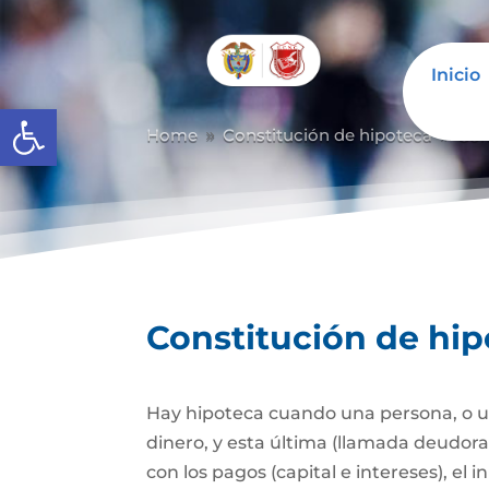
Inicio
Abrir barra de herramientas
Home
Constitución de hipoteca
Con
9
9
Constitución de hi
Hay hipoteca cuando una persona, o un
dinero, y esta última (llamada deudor
con los pagos (capital e intereses), e