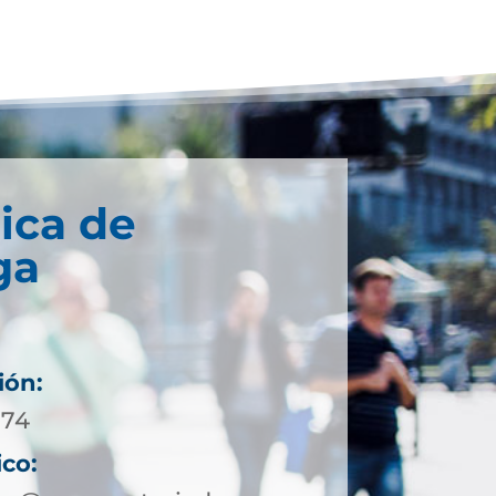
ica de
ga
ión:
 74
ico: