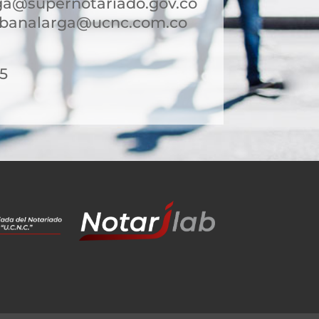
ga@supernotariado.gov.co
sabanalarga@ucnc.com.co
15