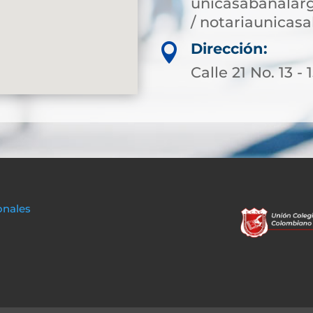
unicasabanalar
/ notariaunica
Dirección:

Calle 21 No. 13 - 
onales