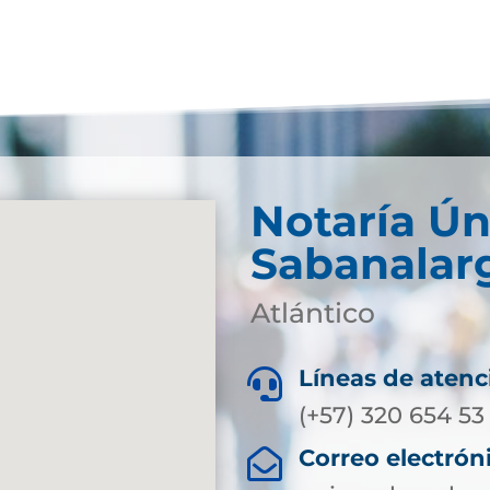
Notaría Ún
Sabanalar
Atlántico
Líneas de atenc

(+57) 320 654 53
Correo electrón
